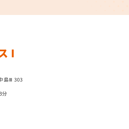
 I
島Ⅲ 303
3分