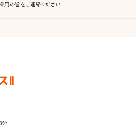
採用の旨をご連絡ください
スⅡ
3分